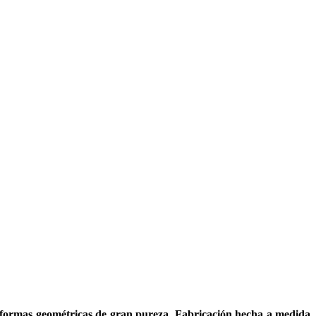
formas geométricas de gran pureza
.
Fabricación hecha a medida