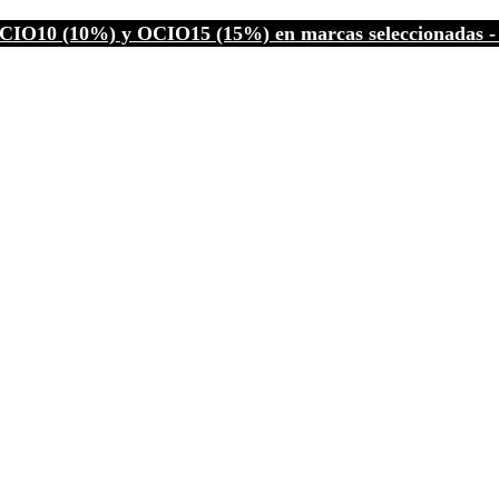
CIO10 (10%) y OCIO15 (15%) en marcas seleccionadas - C