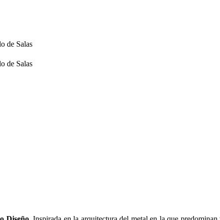
to Diseño
. Inspirada en la arquitectura del metal en la que predominan