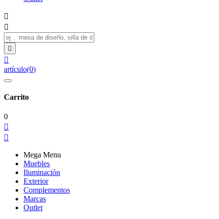




artículo
(
0
)
Carrito
0


Mega Menu
Muebles
Iluminación
Exterior
Complementos
Marcas
Outlet