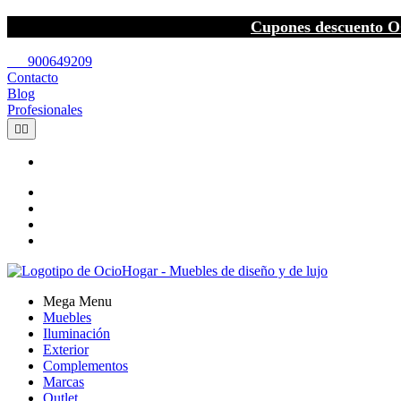
Cupones descuento O
call
900649209
Contacto
Blog
Profesionales


Mega Menu
Muebles
Iluminación
Exterior
Complementos
Marcas
Outlet