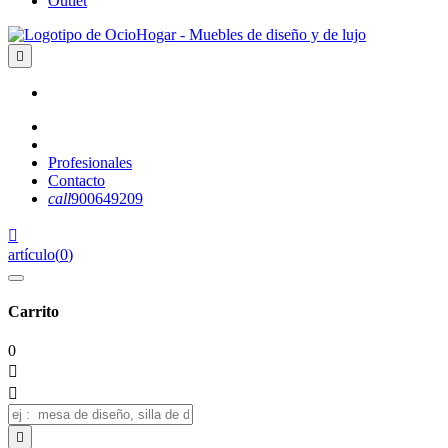
Outlet

Profesionales
Contacto
call
900649209

artículo
(
0
)
Carrito
0


