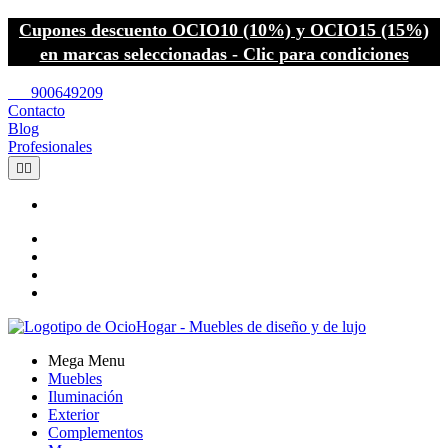
Cupones descuento OCIO10 (10%) y OCIO15 (15%)
en marcas seleccionadas - Clic para condiciones
call
900649209
Contacto
Blog
Profesionales


Mega Menu
Muebles
Iluminación
Exterior
Complementos