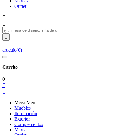
Marcas
Outlet




artículo
(
0
)
Carrito
0


Mega Menu
Muebles
Iluminación
Exterior
Complementos
Marcas