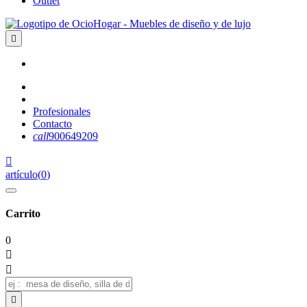
Outlet

Profesionales
Contacto
call
900649209

artículo
(
0
)
Carrito
0


