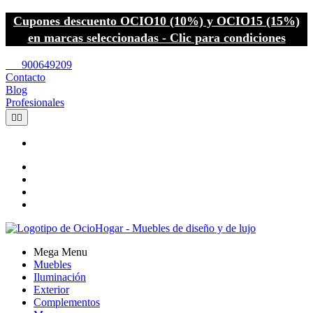
Cupones descuento OCIO10 (10%) y OCIO15 (15%)
en marcas seleccionadas - Clic para condiciones
call
900649209
Contacto
Blog
Profesionales


Mega Menu
Muebles
Iluminación
Exterior
Complementos