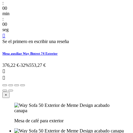
:
00
min
:
00
seg

Se el primero en escribir una reseña
Mesa auxiliar Way Bistrot 74 Exterior
376,22 €
-32%
553,27 €


×
Mesa de café para exterior