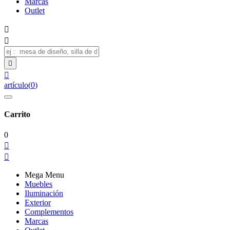
Marcas
Outlet




artículo
(
0
)
Carrito
0


Mega Menu
Muebles
Iluminación
Exterior
Complementos
Marcas