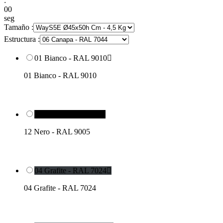
:
00
seg
Tamaño :
Estructura :
01 Bianco - RAL 9010

01 Bianco - RAL 9010
12 Nero - RAL 9005

12 Nero - RAL 9005
04 Grafite - RAL 7024

04 Grafite - RAL 7024