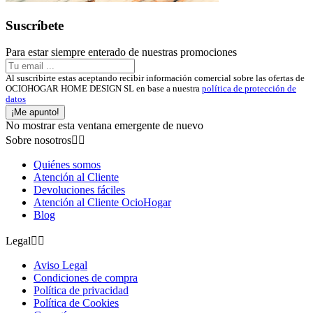
Suscríbete
Para estar siempre enterado de nuestras promociones
Al suscribirte estas aceptando recibir información comercial sobre las ofertas de
OCIOHOGAR HOME DESIGN SL en base a nuestra
política de protección de
datos
¡Me apunto!
No mostrar esta ventana emergente de nuevo
Sobre nosotros


Quiénes somos
Atención al Cliente
Devoluciones fáciles
Atención al Cliente OcioHogar
Blog
Legal


Aviso Legal
Condiciones de compra
Política de privacidad
Política de Cookies