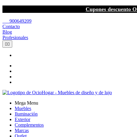
Cupones descuento O
call
900649209
Contacto
Blog
Profesionales


Mega Menu
Muebles
Iluminación
Exterior
Complementos
Marcas
Outlet