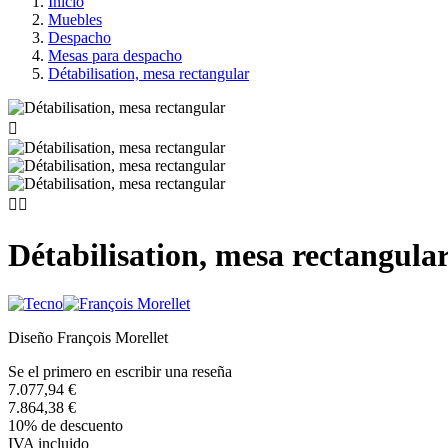
Inicio
Muebles
Despacho
Mesas para despacho
Détabilisation, mesa rectangular



Détabilisation, mesa rectangula
Diseño François Morellet
Se el primero en escribir una reseña
7.077,94 €
7.864,38 €
10% de descuento
IVA incluido