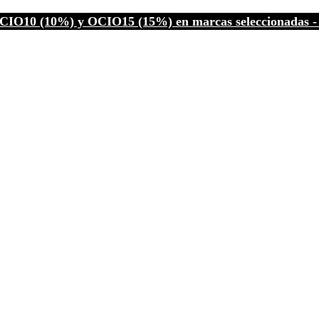
CIO10 (10%) y OCIO15 (15%) en marcas seleccionadas - C