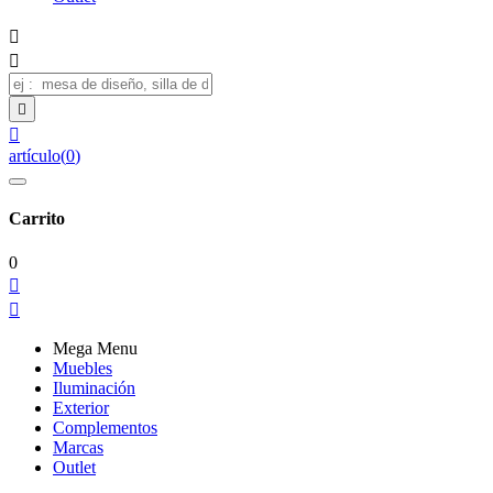




artículo
(
0
)
Carrito
0


Mega Menu
Muebles
Iluminación
Exterior
Complementos
Marcas
Outlet