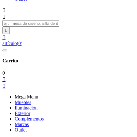




artículo
(
0
)
Carrito
0


Mega Menu
Muebles
Iluminación
Exterior
Complementos
Marcas
Outlet