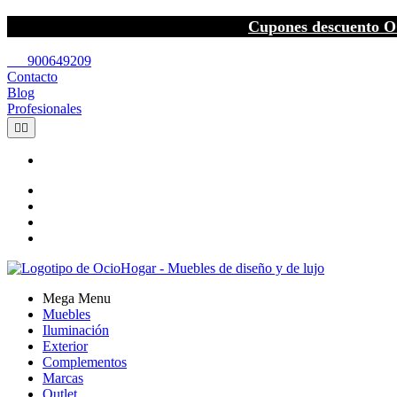
Cupones descuento O
call
900649209
Contacto
Blog
Profesionales


Mega Menu
Muebles
Iluminación
Exterior
Complementos
Marcas
Outlet