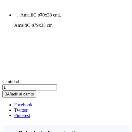
AmalfiC ø79x38 cm

AmalfiC ø79x38 cm
Cantidad :

Añadir al carrito
Facebook
Twitter
Pinterest