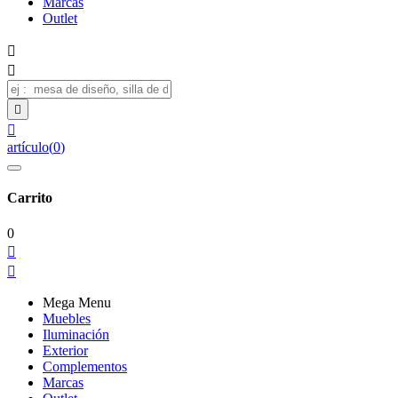
Marcas
Outlet




artículo
(
0
)
Carrito
0


Mega Menu
Muebles
Iluminación
Exterior
Complementos
Marcas