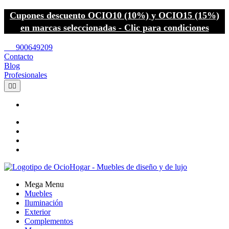
Cupones descuento OCIO10 (10%) y OCIO15 (15%)
en marcas seleccionadas - Clic para condiciones
call
900649209
Contacto
Blog
Profesionales


Mega Menu
Muebles
Iluminación
Exterior
Complementos