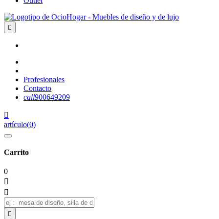
Outlet

Profesionales
Contacto
call
900649209

artículo
(
0
)
Carrito
0


