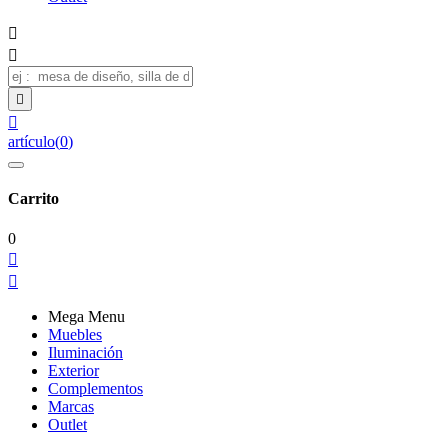




artículo
(
0
)
Carrito
0


Mega Menu
Muebles
Iluminación
Exterior
Complementos
Marcas
Outlet