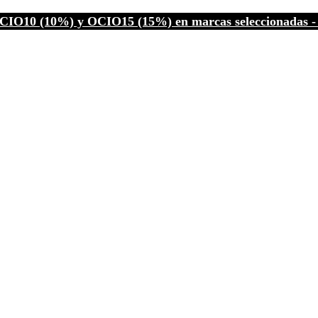
CIO10 (10%) y OCIO15 (15%) en marcas seleccionadas - C