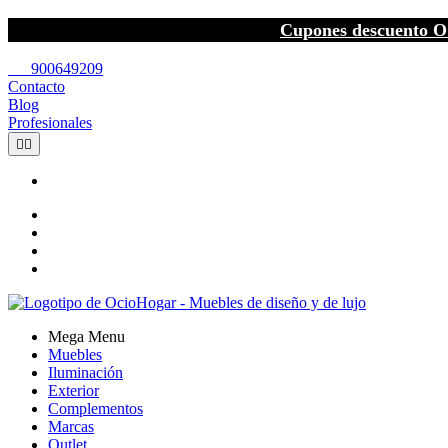
Cupones descuento O
call
900649209
Contacto
Blog
Profesionales


Mega Menu
Muebles
Iluminación
Exterior
Complementos
Marcas
Outlet