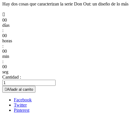
Hay dos cosas que caracterizan la serie Don Out: un diseño de lo más 

00
días
:
00
horas
:
00
min
:
00
seg
Cantidad :

Añadir al carrito
Facebook
Twitter
Pinterest