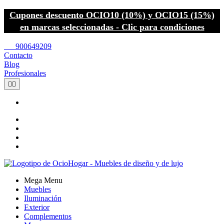
Cupones descuento OCIO10 (10%) y OCIO15 (15%)
en marcas seleccionadas - Clic para condiciones
call
900649209
Contacto
Blog
Profesionales


Mega Menu
Muebles
Iluminación
Exterior
Complementos