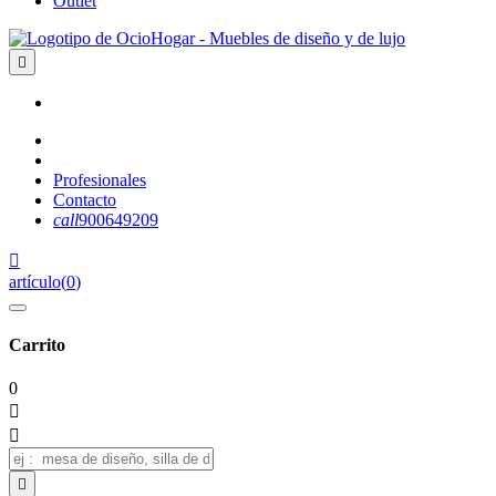
Outlet

Profesionales
Contacto
call
900649209

artículo
(
0
)
Carrito
0


