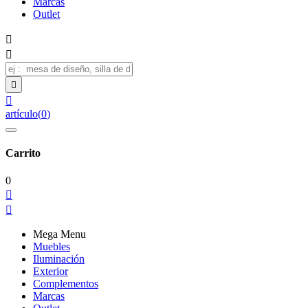
Marcas
Outlet




artículo
(
0
)
Carrito
0


Mega Menu
Muebles
Iluminación
Exterior
Complementos
Marcas