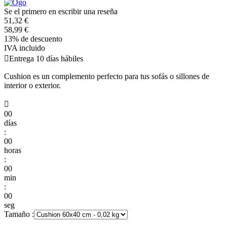
Se el primero en escribir una reseña
51,32 €
58,99 €
13% de descuento
IVA incluido

Entrega 10 días hábiles
Cushion es un complemento perfecto para tus sofás o sillones de
interior o exterior.

00
días
:
00
horas
:
00
min
:
00
seg
Tamaño :