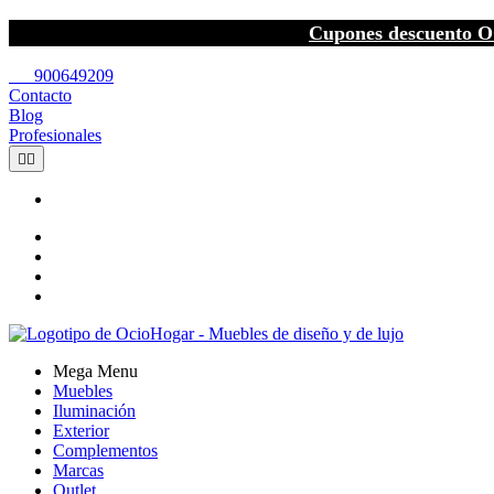
Cupones descuento O
call
900649209
Contacto
Blog
Profesionales


Mega Menu
Muebles
Iluminación
Exterior
Complementos
Marcas
Outlet