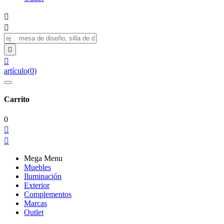




artículo
(
0
)
Carrito
0


Mega Menu
Muebles
Iluminación
Exterior
Complementos
Marcas
Outlet