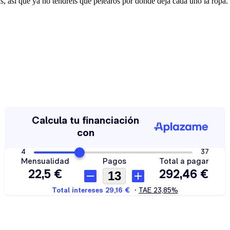
s, así que ya no tendréis que pelearos por dónde deja cada uno la ropa