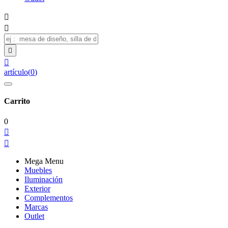




artículo
(
0
)
Carrito
0


Mega Menu
Muebles
Iluminación
Exterior
Complementos
Marcas
Outlet