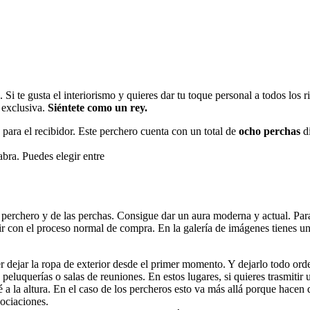
Si te gusta el interiorismo y quieres dar tu toque personal a todos los 
 exclusiva.
Siéntete como un rey.
para el recibidor. Este perchero cuenta con un total de
ocho perchas
di
labra. Puedes elegir entre
l perchero y de las perchas. Consigue dar un aura moderna y actual. Para
uir con el proceso normal de compra. En la galería de imágenes tienes u
er dejar la ropa de exterior desde el primer momento. Y dejarlo todo ord
 peluquerías o salas de reuniones. En estos lugares, si quieres trasmit
té a la altura. En el caso de los percheros esto va más allá porque hac
gociaciones.