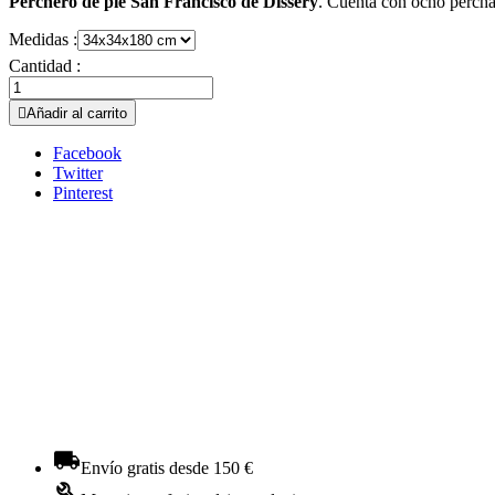
Perchero de pie San Francisco de Dissery
. Cuenta con ocho percha
Medidas :
Cantidad :

Añadir al carrito
Facebook
Twitter
Pinterest
Envío gratis desde 150 €