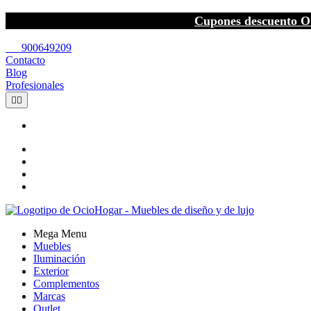
Cupones descuento O
call
900649209
Contacto
Blog
Profesionales


Mega Menu
Muebles
Iluminación
Exterior
Complementos
Marcas
Outlet