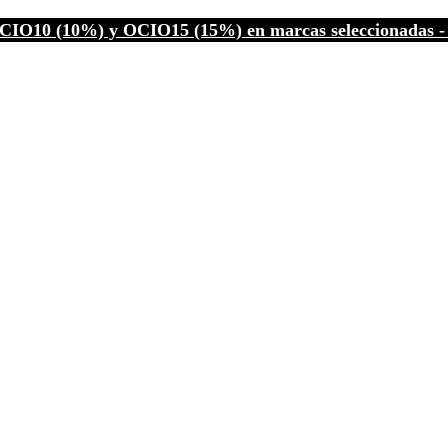
CIO10 (10%) y OCIO15 (15%) en marcas seleccionadas - C