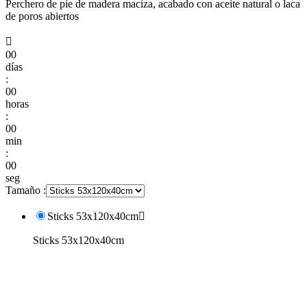
Perchero de pie de madera maciza, acabado con aceite natural o laca
de poros abiertos

00
días
:
00
horas
:
00
min
:
00
seg
Tamaño :
Sticks 53x120x40cm

Sticks 53x120x40cm