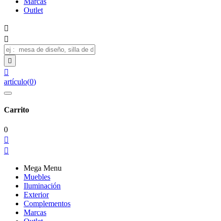
Marcas
Outlet




artículo
(
0
)
Carrito
0


Mega Menu
Muebles
Iluminación
Exterior
Complementos
Marcas