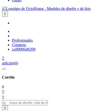
Outlet

Profesionales
Contacto
call
900649209

artículo
(
0
)
Carrito
0


