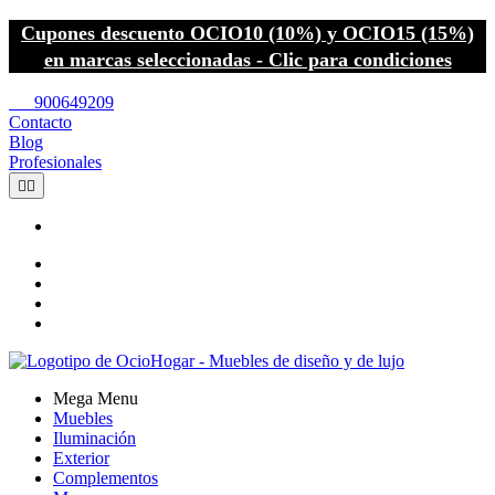
Cupones descuento OCIO10 (10%) y OCIO15 (15%)
en marcas seleccionadas - Clic para condiciones
call
900649209
Contacto
Blog
Profesionales


Mega Menu
Muebles
Iluminación
Exterior
Complementos