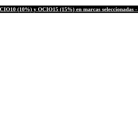
CIO10 (10%) y OCIO15 (15%) en marcas seleccionadas - C