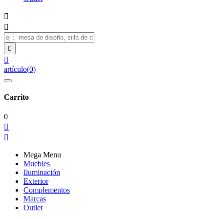




artículo
(
0
)
Carrito
0


Mega Menu
Muebles
Iluminación
Exterior
Complementos
Marcas
Outlet