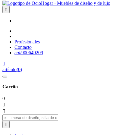

Profesionales
Contacto
call
900649209

artículo
(
0
)
Carrito
0


