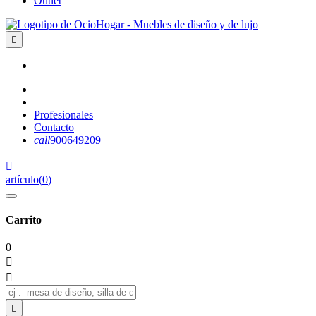
Outlet

Profesionales
Contacto
call
900649209

artículo
(
0
)
Carrito
0


