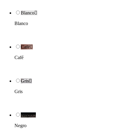
Blanco

Blanco
Café

Café
Gris

Gris
Negro

Negro