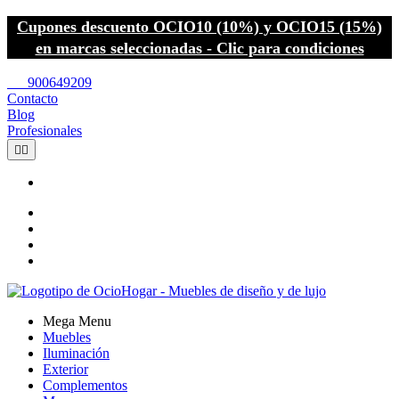
Cupones descuento OCIO10 (10%) y OCIO15 (15%)
en marcas seleccionadas - Clic para condiciones
call
900649209
Contacto
Blog
Profesionales


Mega Menu
Muebles
Iluminación
Exterior
Complementos