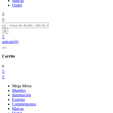
Marcas
Outlet




artículo
(
0
)
Carrito
0


Mega Menu
Muebles
Iluminación
Exterior
Complementos
Marcas