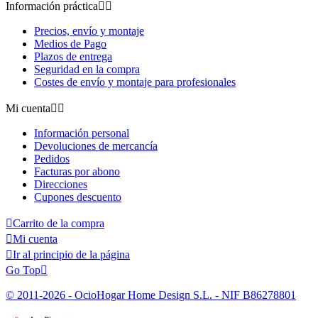
Información práctica


Precios, envío y montaje
Medios de Pago
Plazos de entrega
Seguridad en la compra
Costes de envío y montaje para profesionales
Mi cuenta


Información personal
Devoluciones de mercancía
Pedidos
Facturas por abono
Direcciones
Cupones descuento

Carrito de la compra

Mi cuenta

Ir al principio de la página
Go Top

© 2011-2026 - OcioHogar Home Design S.L. - NIF B86278801