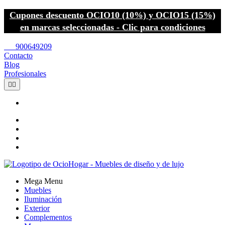
Cupones descuento OCIO10 (10%) y OCIO15 (15%)
en marcas seleccionadas - Clic para condiciones
call
900649209
Contacto
Blog
Profesionales


Mega Menu
Muebles
Iluminación
Exterior
Complementos