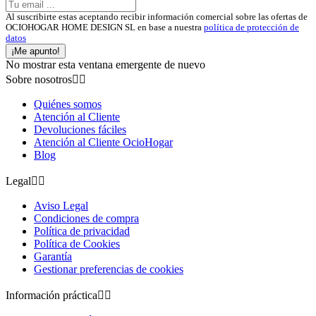
Al suscribirte estas aceptando recibir información comercial sobre las ofertas de
OCIOHOGAR HOME DESIGN SL en base a nuestra
política de protección de
datos
¡Me apunto!
No mostrar esta ventana emergente de nuevo
Sobre nosotros


Quiénes somos
Atención al Cliente
Devoluciones fáciles
Atención al Cliente OcioHogar
Blog
Legal


Aviso Legal
Condiciones de compra
Política de privacidad
Política de Cookies
Garantía
Gestionar preferencias de cookies
Información práctica

