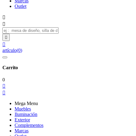
Marcas
Outlet




artículo
(
0
)
Carrito
0


Mega Menu
Muebles
Iluminación
Exterior
Complementos
Marcas