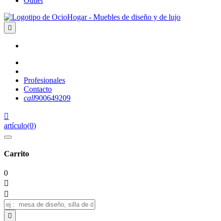
Outlet

Profesionales
Contacto
call
900649209

artículo
(
0
)
Carrito
0


