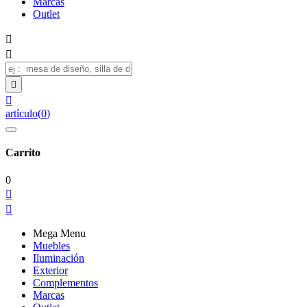
Marcas
Outlet




artículo
(
0
)
Carrito
0


Mega Menu
Muebles
Iluminación
Exterior
Complementos
Marcas