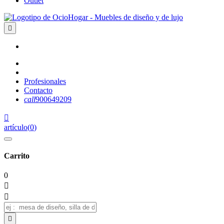
Outlet

Profesionales
Contacto
call
900649209

artículo
(
0
)
Carrito
0


