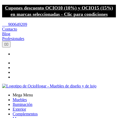
Cupones descuento OCIO10 (10%) y OCIO15 (15%)
en marcas seleccionadas - Clic para condiciones
call
900649209
Contacto
Blog
Profesionales


Mega Menu
Muebles
Iluminación
Exterior
Complementos