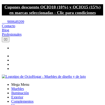
Cupones descuento OCIO10 (10%) y OCIO15 (15%)
en marcas seleccionadas - Clic para condiciones
call
900649209
Contacto
Blog
Profesionales


Mega Menu
Muebles
Iluminación
Exterior
Complementos