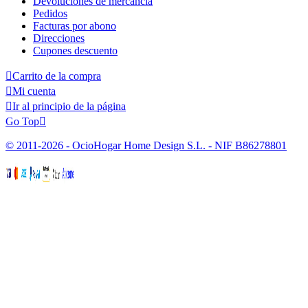
Devoluciones de mercancía
Pedidos
Facturas por abono
Direcciones
Cupones descuento

Carrito de la compra

Mi cuenta

Ir al principio de la página
Go Top

© 2011-2026 - OcioHogar Home Design S.L. - NIF B86278801