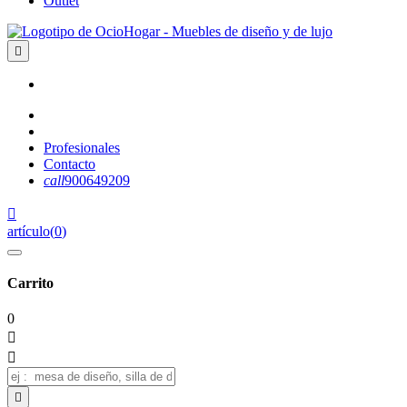
Outlet

Profesionales
Contacto
call
900649209

artículo
(
0
)
Carrito
0


