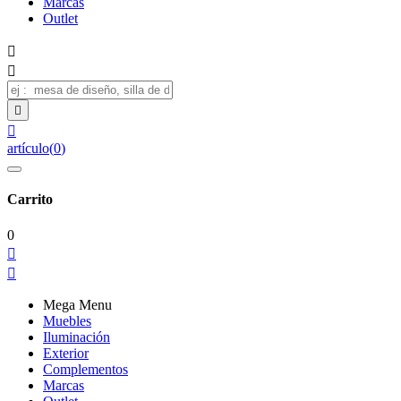
Marcas
Outlet




artículo
(
0
)
Carrito
0


Mega Menu
Muebles
Iluminación
Exterior
Complementos
Marcas