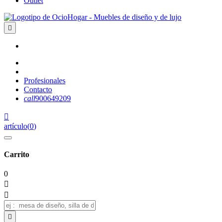
Outlet

Profesionales
Contacto
call
900649209

artículo
(
0
)
Carrito
0


