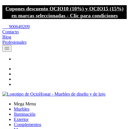
Cupones descuento OCIO10 (10%) y OCIO15 (15%)
en marcas seleccionadas - Clic para condiciones
call
900649209
Contacto
Blog
Profesionales


Mega Menu
Muebles
Iluminación
Exterior
Complementos