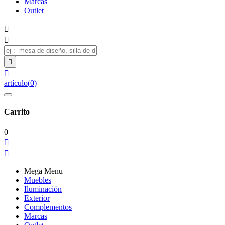
Marcas
Outlet




artículo
(
0
)
Carrito
0


Mega Menu
Muebles
Iluminación
Exterior
Complementos
Marcas