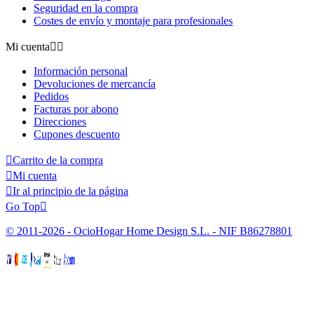
Seguridad en la compra
Costes de envío y montaje para profesionales
Mi cuenta


Información personal
Devoluciones de mercancía
Pedidos
Facturas por abono
Direcciones
Cupones descuento

Carrito de la compra

Mi cuenta

Ir al principio de la página
Go Top

© 2011-2026 - OcioHogar Home Design S.L. - NIF B86278801