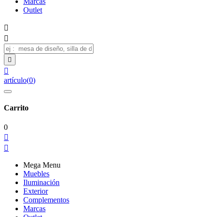
Marcas
Outlet




artículo
(
0
)
Carrito
0


Mega Menu
Muebles
Iluminación
Exterior
Complementos
Marcas