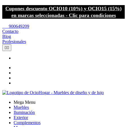
Cupones descuento OCIO10 (10%) y OCIO15 (15%)
en marcas seleccionadas - Clic para condiciones
call
900649209
Contacto
Blog
Profesionales


Mega Menu
Muebles
Iluminación
Exterior
Complementos