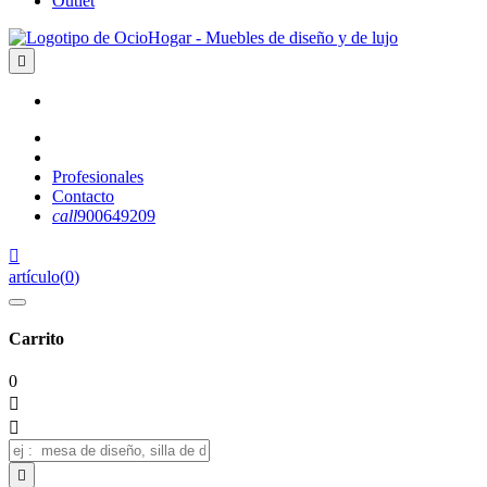
Outlet

Profesionales
Contacto
call
900649209

artículo
(
0
)
Carrito
0


