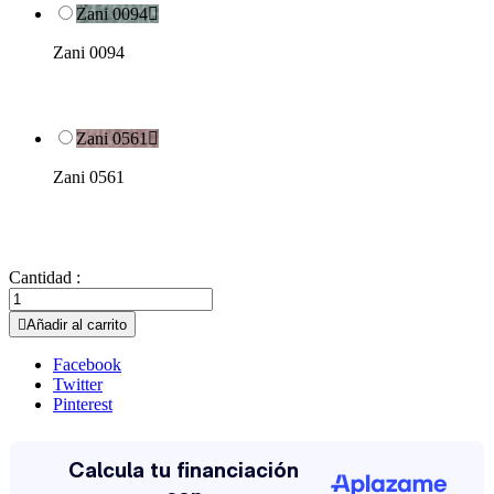
Zani 0094

Zani 0094
Zani 0561

Zani 0561
Cantidad :

Añadir al carrito
Facebook
Twitter
Pinterest