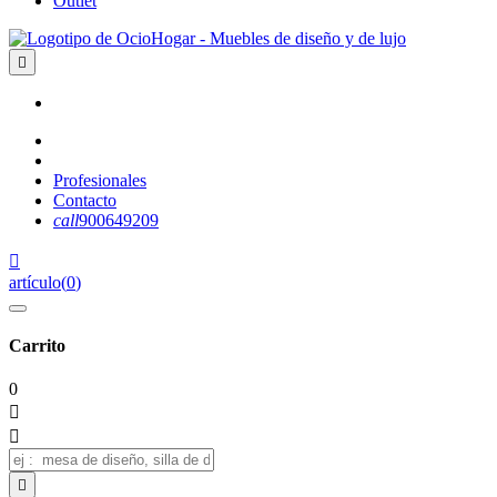
Outlet

Profesionales
Contacto
call
900649209

artículo
(
0
)
Carrito
0


