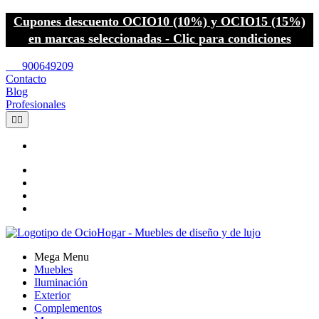
Cupones descuento OCIO10 (10%) y OCIO15 (15%)
en marcas seleccionadas - Clic para condiciones
call
900649209
Contacto
Blog
Profesionales


Mega Menu
Muebles
Iluminación
Exterior
Complementos