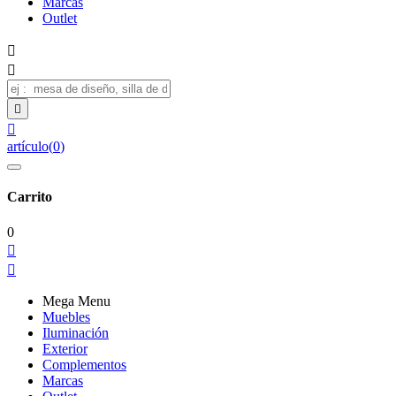
Marcas
Outlet




artículo
(
0
)
Carrito
0


Mega Menu
Muebles
Iluminación
Exterior
Complementos
Marcas