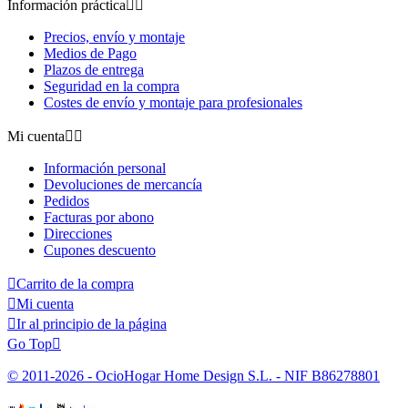
Información práctica


Precios, envío y montaje
Medios de Pago
Plazos de entrega
Seguridad en la compra
Costes de envío y montaje para profesionales
Mi cuenta


Información personal
Devoluciones de mercancía
Pedidos
Facturas por abono
Direcciones
Cupones descuento

Carrito de la compra

Mi cuenta

Ir al principio de la página
Go Top

© 2011-2026 - OcioHogar Home Design S.L. - NIF B86278801