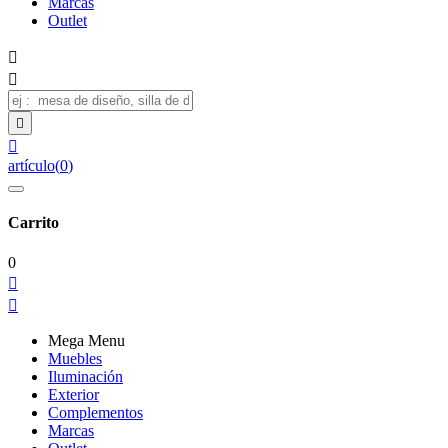
Marcas
Outlet




artículo
(
0
)
Carrito
0


Mega Menu
Muebles
Iluminación
Exterior
Complementos
Marcas