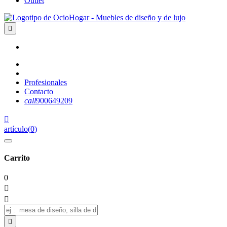
Outlet

Profesionales
Contacto
call
900649209

artículo
(
0
)
Carrito
0


