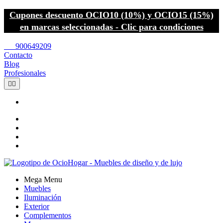
Cupones descuento OCIO10 (10%) y OCIO15 (15%)
en marcas seleccionadas - Clic para condiciones
call
900649209
Contacto
Blog
Profesionales


Mega Menu
Muebles
Iluminación
Exterior
Complementos