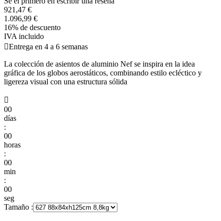
Se el primero en escribir una reseña
921,47 €
1.096,99 €
16% de descuento
IVA incluido

Entrega en 4 a 6 semanas
La colección de asientos de aluminio Nef se inspira en la idea
gráfica de los globos aerostáticos, combinando estilo ecléctico y
ligereza visual con una estructura sólida

00
días
:
00
horas
:
00
min
:
00
seg
Tamaño :