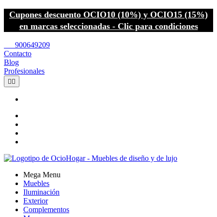
Cupones descuento OCIO10 (10%) y OCIO15 (15%)
en marcas seleccionadas - Clic para condiciones
call
900649209
Contacto
Blog
Profesionales


Mega Menu
Muebles
Iluminación
Exterior
Complementos