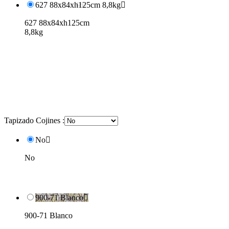
627 88x84xh125cm 8,8kg

627 88x84xh125cm
8,8kg
Tapizado Cojines :
No

No
900-71 Blanco

900-71 Blanco