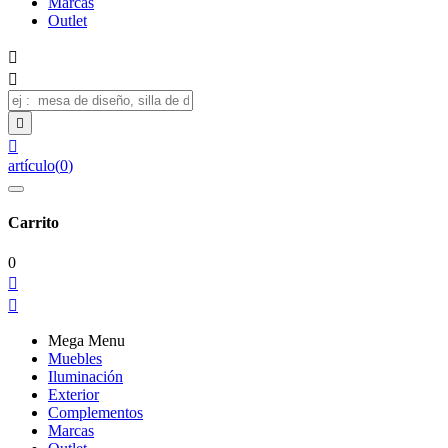
Marcas
Outlet




artículo
(
0
)
Carrito
0


Mega Menu
Muebles
Iluminación
Exterior
Complementos
Marcas