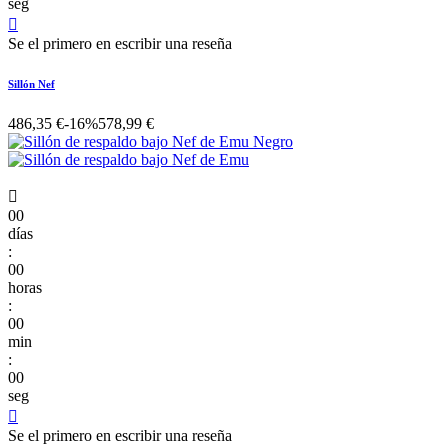
seg

Se el primero en escribir una reseña
Sillón Nef
486,35 €
-16%
578,99 €

00
días
:
00
horas
:
00
min
:
00
seg

Se el primero en escribir una reseña