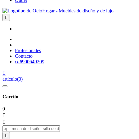
Outlet

Profesionales
Contacto
call
900649209

artículo
(
0
)
Carrito
0


