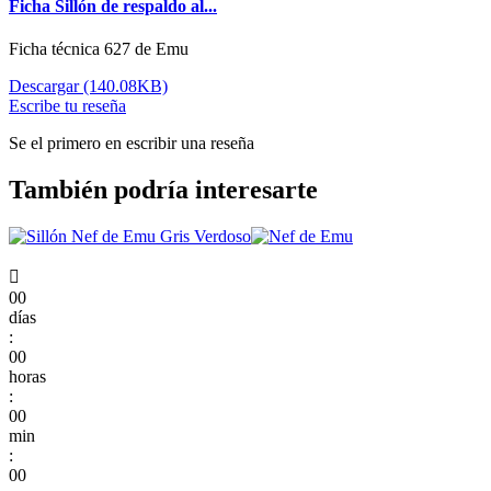
Ficha Sillón de respaldo al...
Ficha técnica 627 de Emu
Descargar (140.08KB)
Escribe tu reseña
Se el primero en escribir una reseña
También podría interesarte

00
días
:
00
horas
:
00
min
:
00