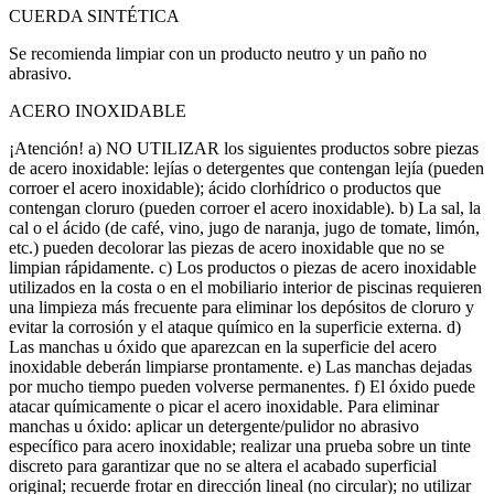
CUERDA SINTÉTICA
Se recomienda limpiar con un producto neutro y un paño no
abrasivo.
ACERO INOXIDABLE
¡Atención! a) NO UTILIZAR los siguientes productos sobre piezas
de acero inoxidable: lejías o detergentes que contengan lejía (pueden
corroer el acero inoxidable); ácido clorhídrico o productos que
contengan cloruro (pueden corroer el acero inoxidable). b) La sal, la
cal o el ácido (de café, vino, jugo de naranja, jugo de tomate, limón,
etc.) pueden decolorar las piezas de acero inoxidable que no se
limpian rápidamente. c) Los productos o piezas de acero inoxidable
utilizados en la costa o en el mobiliario interior de piscinas requieren
una limpieza más frecuente para eliminar los depósitos de cloruro y
evitar la corrosión y el ataque químico en la superficie externa. d)
Las manchas u óxido que aparezcan en la superficie del acero
inoxidable deberán limpiarse prontamente. e) Las manchas dejadas
por mucho tiempo pueden volverse permanentes. f) El óxido puede
atacar químicamente o picar el acero inoxidable. Para eliminar
manchas u óxido: aplicar un detergente/pulidor no abrasivo
específico para acero inoxidable; realizar una prueba sobre un tinte
discreto para garantizar que no se altera el acabado superficial
original; recuerde frotar en dirección lineal (no circular); no utilizar