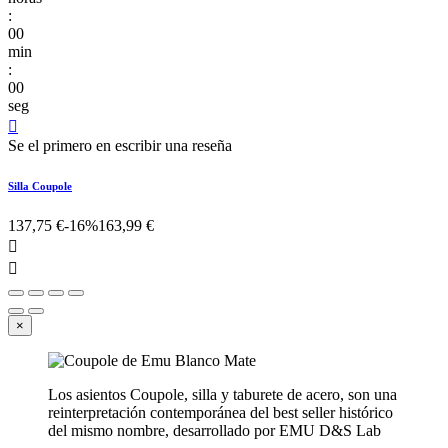
:
00
min
:
00
seg

Se el primero en escribir una reseña
Silla Coupole
137,75 €
-16%
163,99 €


×
Los asientos Coupole, silla y taburete de acero, son una
reinterpretación contemporánea del best seller histórico
del mismo nombre, desarrollado por EMU D&S Lab