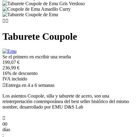


Taburete Coupole
Se el primero en escribir una reseña
199,07 €
236,99 €
16% de descuento
IVA incluido

Entrega en 4 a 6 semanas
Los asientos Coupole, silla y taburete de acero, son una
reinterpretación contemporánea del best seller histórico del mismo
nombre, desarrollado por EMU D&S Lab

00
días
: