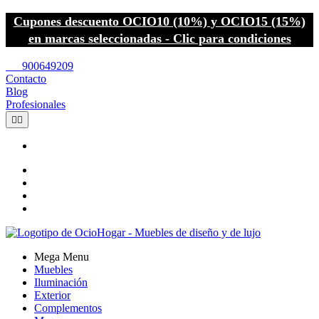
Cupones descuento OCIO10 (10%) y OCIO15 (15%)
en marcas seleccionadas - Clic para condiciones
call
900649209
Contacto
Blog
Profesionales


Mega Menu
Muebles
Iluminación
Exterior
Complementos