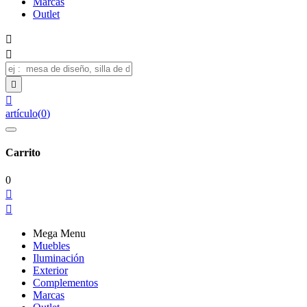
Marcas
Outlet




artículo
(
0
)
Carrito
0


Mega Menu
Muebles
Iluminación
Exterior
Complementos
Marcas