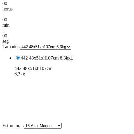
00
horas
:
00
min
:
00
seg
Tamaño :
442 48x51xh107cm 6,3kg

442 48x51xh107cm
6,3kg
Estructura :