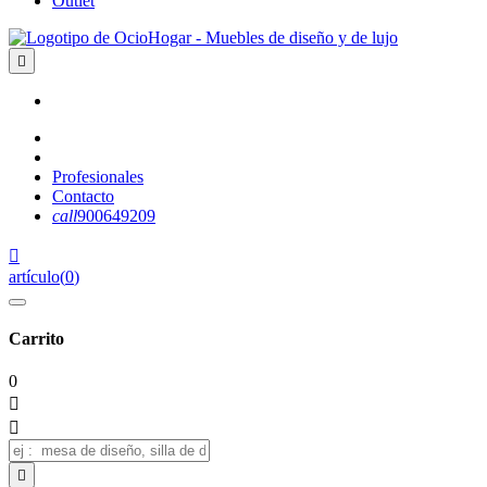
Outlet

Profesionales
Contacto
call
900649209

artículo
(
0
)
Carrito
0


