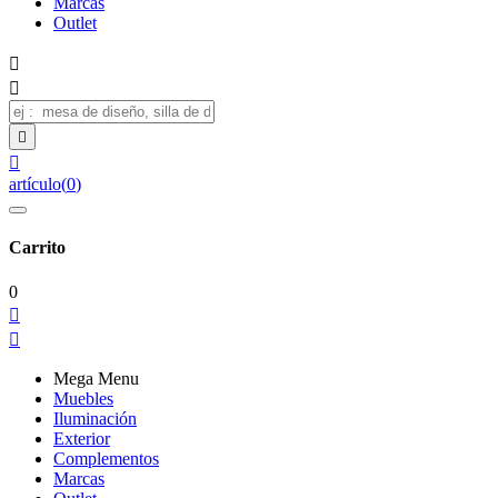
Marcas
Outlet




artículo
(
0
)
Carrito
0


Mega Menu
Muebles
Iluminación
Exterior
Complementos
Marcas