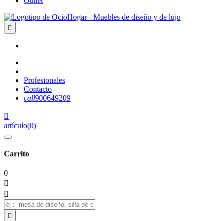
Outlet

Profesionales
Contacto
call
900649209

artículo
(
0
)
Carrito
0


