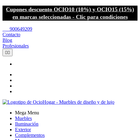
Cupones descuento OCIO10 (10%) y OCIO15 (15%)
en marcas seleccionadas - Clic para condiciones
call
900649209
Contacto
Blog
Profesionales


Mega Menu
Muebles
Iluminación
Exterior
Complementos