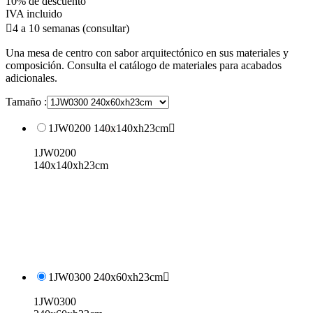
10% de descuento
IVA incluido

4 a 10 semanas (consultar)
Una mesa de centro con sabor arquitectónico en sus materiales y
composición. Consulta el catálogo de materiales para acabados
adicionales.
Tamaño :
1JW0200 140x140xh23cm

1JW0200
140x140xh23cm
1JW0300 240x60xh23cm

1JW0300