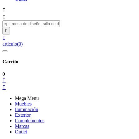




artículo
(
0
)
Carrito
0


Mega Menu
Muebles
Iluminación
Exterior
Complementos
Marcas
Outlet