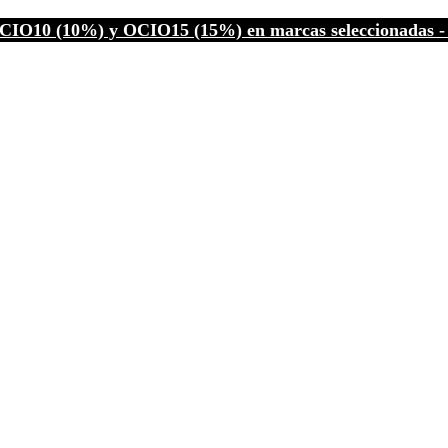
CIO10 (10%) y OCIO15 (15%) en marcas seleccionadas - C