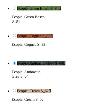
Ecopiel Green Bosco S_84

Ecopiel Green Bosco
S_84
Ecopiel Cognac S_83

Ecopiel Cognac S_83
Ecopiel Anthracite Grey S_64

Ecopiel Anthracite
Grey S_64
Ecopiel Cream S_62

Ecopiel Cream S_62