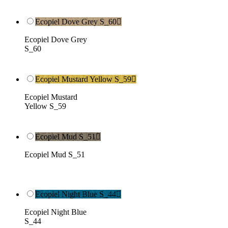
Ecopiel Dove Grey S_60

Ecopiel Dove Grey
S_60
Ecopiel Mustard Yellow S_59

Ecopiel Mustard
Yellow S_59
Ecopiel Mud S_51

Ecopiel Mud S_51
Ecopiel Night Blue S_44

Ecopiel Night Blue
S_44