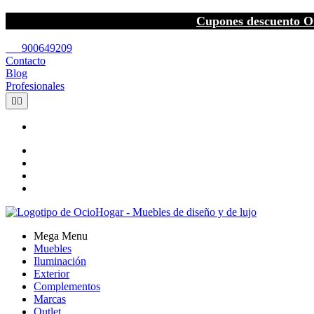
Cupones descuento O
call
900649209
Contacto
Blog
Profesionales


Mega Menu
Muebles
Iluminación
Exterior
Complementos
Marcas
Outlet