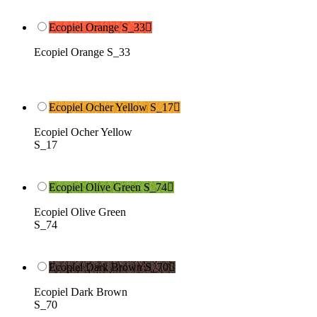
Ecopiel Orange S_33

Ecopiel Orange S_33
Ecopiel Ocher Yellow S_17

Ecopiel Ocher Yellow
S_17
Ecopiel Olive Green S_74

Ecopiel Olive Green
S_74
Ecopiel Dark Brown S_70

Ecopiel Dark Brown
S_70