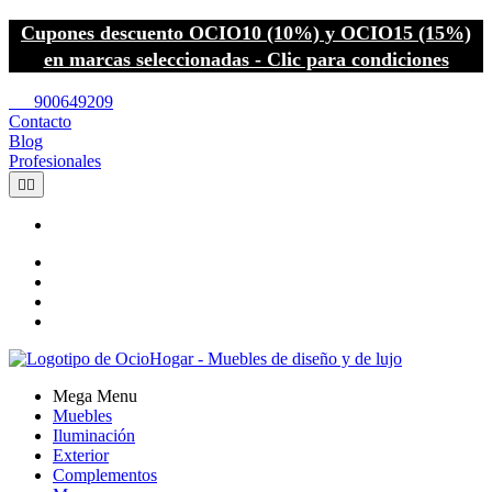
Cupones descuento OCIO10 (10%) y OCIO15 (15%)
en marcas seleccionadas - Clic para condiciones
call
900649209
Contacto
Blog
Profesionales


Mega Menu
Muebles
Iluminación
Exterior
Complementos