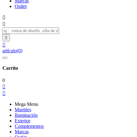
Marcas
Outlet




artículo
(
0
)
Carrito
0


Mega Menu
Muebles
Iluminación
Exterior
Complementos
Marcas