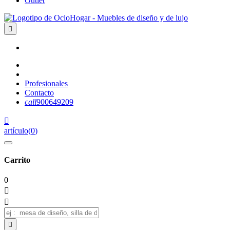
Outlet

Profesionales
Contacto
call
900649209

artículo
(
0
)
Carrito
0


