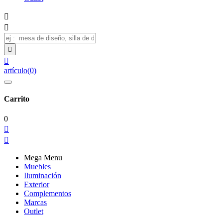




artículo
(
0
)
Carrito
0


Mega Menu
Muebles
Iluminación
Exterior
Complementos
Marcas
Outlet