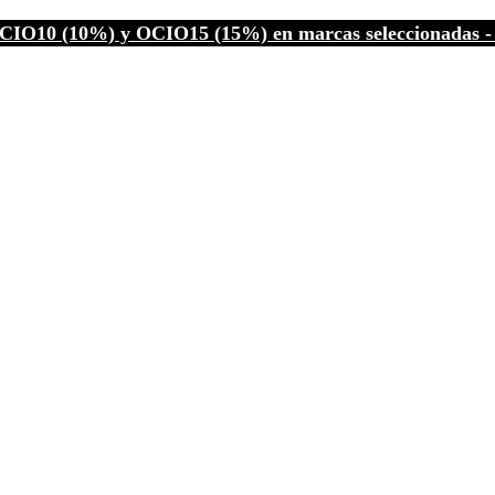
CIO10 (10%) y OCIO15 (15%) en marcas seleccionadas - C