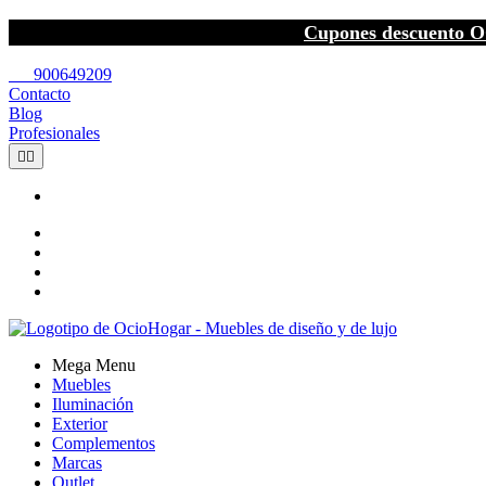
Cupones descuento O
call
900649209
Contacto
Blog
Profesionales


Mega Menu
Muebles
Iluminación
Exterior
Complementos
Marcas
Outlet