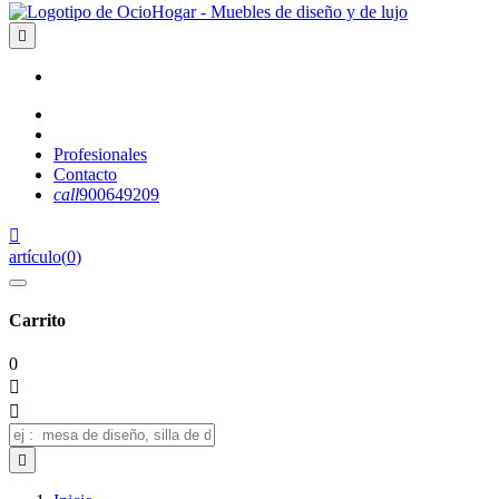

Profesionales
Contacto
call
900649209

artículo
(
0
)
Carrito
0


