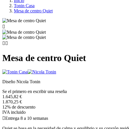
Inicio
Tonin Casa
Mesa de centro Quiet



Mesa de centro Quiet
Diseño Nicola Tonin
Se el primero en escribir una reseña
1.645,82 €
1.870,25 €
12% de descuento
IVA incluido

Entrega 8 a 10 semanas
Quiet se basa en la necesidad de calma y equilibrio y su corazón reside