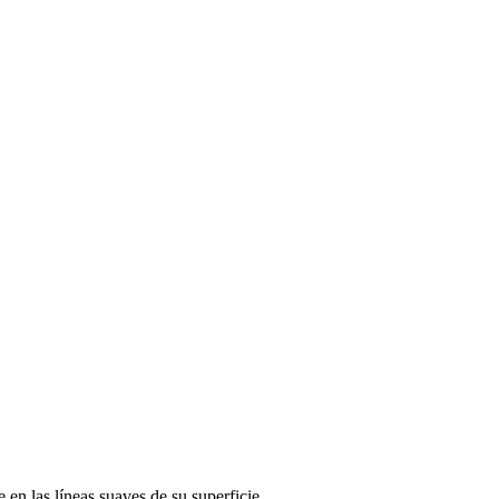
 en las líneas suaves de su superficie