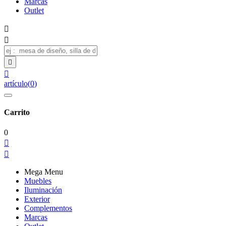
Marcas
Outlet




artículo
(
0
)
Carrito
0


Mega Menu
Muebles
Iluminación
Exterior
Complementos
Marcas