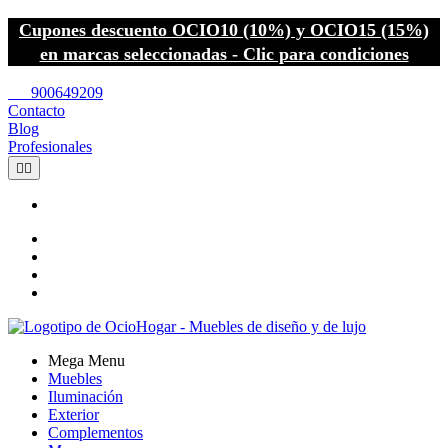
Cupones descuento OCIO10 (10%) y OCIO15 (15%)
en marcas seleccionadas - Clic para condiciones
call
900649209
Contacto
Blog
Profesionales


Mega Menu
Muebles
Iluminación
Exterior
Complementos