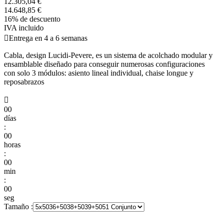
12.305,04 €
14.648,85 €
16% de descuento
IVA incluido

Entrega en 4 a 6 semanas
Cabla, design Lucidi-Pevere, es un sistema de acolchado modular y
ensamblable diseñado para conseguir numerosas configuraciones
con solo 3 módulos: asiento lineal individual, chaise longue y
reposabrazos

00
días
:
00
horas
:
00
min
:
00
seg
Tamaño :