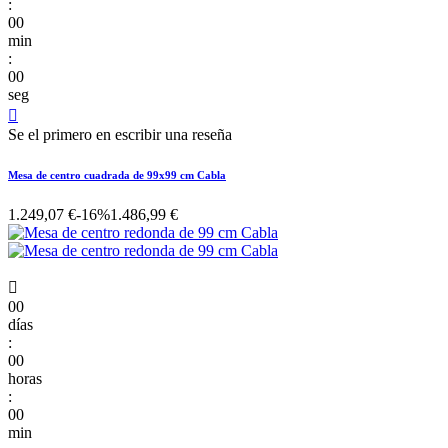
:
00
min
:
00
seg

Se el primero en escribir una reseña
Mesa de centro cuadrada de 99x99 cm Cabla
1.249,07 €
-16%
1.486,99 €

00
días
:
00
horas
:
00
min