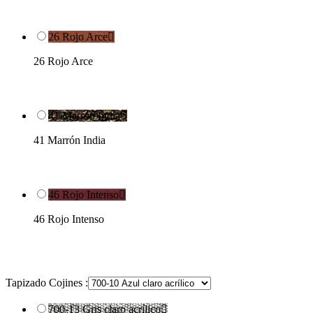
26 Rojo Arce

26 Rojo Arce
41 Marrón India

41 Marrón India
46 Rojo Intenso

46 Rojo Intenso
Tapizado Cojines :
700-13 Gris claro acrílico
