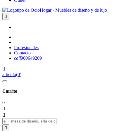
Outlet

Profesionales
Contacto
call
900649209

artículo
(
0
)
Carrito
0


