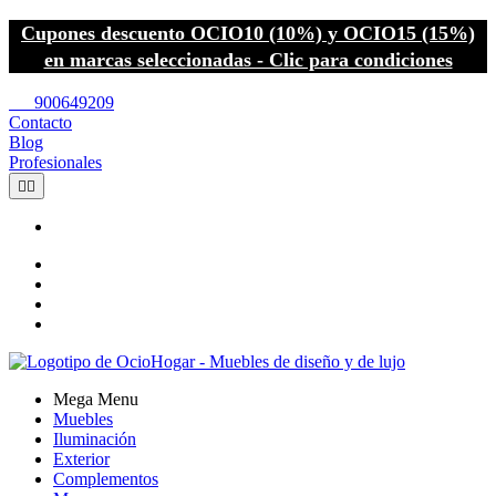
Cupones descuento OCIO10 (10%) y OCIO15 (15%)
en marcas seleccionadas - Clic para condiciones
call
900649209
Contacto
Blog
Profesionales


Mega Menu
Muebles
Iluminación
Exterior
Complementos