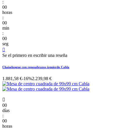
:
00
horas
:
00
min
:
00
seg

Se el primero en escribir una reseña
Chaiselongue con reposabrazos izquierdo Cabla
1.881,58 €
-16%
2.239,98 €

00
días
:
00
horas