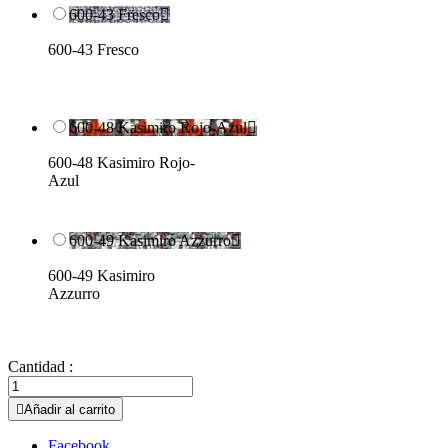
600-43 Fresco

600-43 Fresco
600-48 Kasimiro Rojo-Azul

600-48 Kasimiro Rojo-
Azul
600-49 Kasimiro Azzurro

600-49 Kasimiro
Azzurro
Cantidad :

Añadir al carrito
Facebook