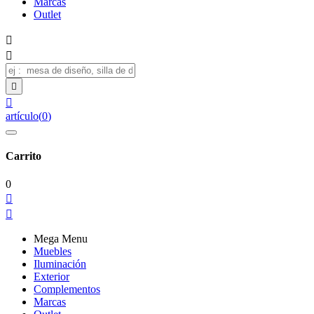
Marcas
Outlet




artículo
(
0
)
Carrito
0


Mega Menu
Muebles
Iluminación
Exterior
Complementos
Marcas