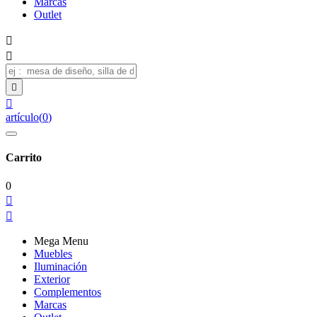
Marcas
Outlet




artículo
(
0
)
Carrito
0


Mega Menu
Muebles
Iluminación
Exterior
Complementos
Marcas