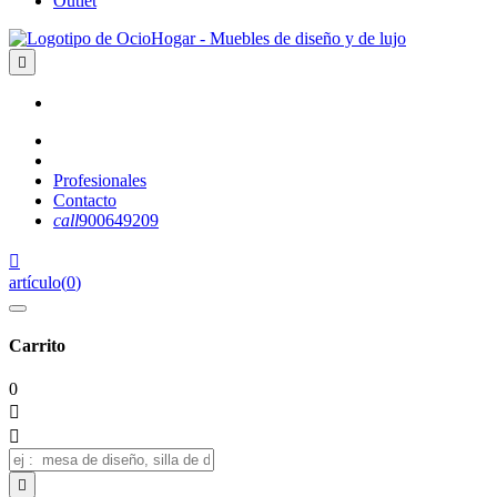
Outlet

Profesionales
Contacto
call
900649209

artículo
(
0
)
Carrito
0


