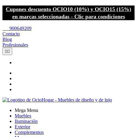
Cupones descuento OCIO10 (10%) y OCIO15 (15%)
en marcas seleccionadas - Clic para condiciones
call
900649209
Contacto
Blog
Profesionales


Mega Menu
Muebles
Iluminación
Exterior
Complementos