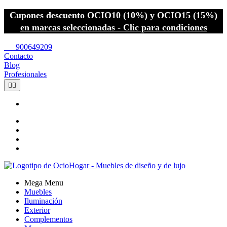
Cupones descuento OCIO10 (10%) y OCIO15 (15%)
en marcas seleccionadas - Clic para condiciones
call
900649209
Contacto
Blog
Profesionales


Mega Menu
Muebles
Iluminación
Exterior
Complementos