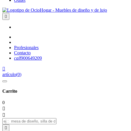
Outlet

Profesionales
Contacto
call
900649209

artículo
(
0
)
Carrito
0


