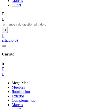
Marcas
Outlet




artículo
(
0
)
Carrito
0


Mega Menu
Muebles
Iluminación
Exterior
Complementos
Marcas