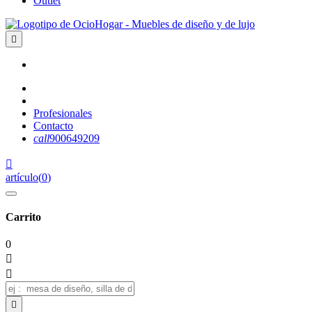
Outlet

Profesionales
Contacto
call
900649209

artículo
(
0
)
Carrito
0


