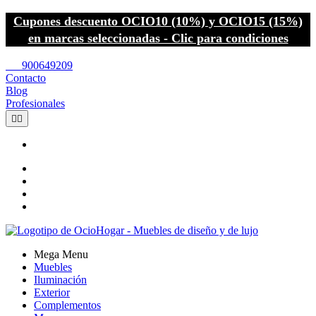
Cupones descuento OCIO10 (10%) y OCIO15 (15%)
en marcas seleccionadas - Clic para condiciones
call
900649209
Contacto
Blog
Profesionales


Mega Menu
Muebles
Iluminación
Exterior
Complementos