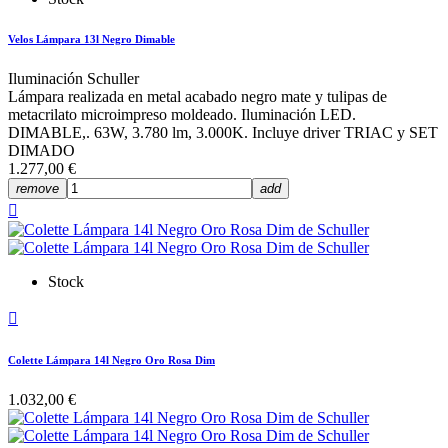
Velos Lámpara 13l Negro Dimable
Iluminación Schuller
Lámpara realizada en metal acabado negro mate y tulipas de
metacrilato microimpreso moldeado. Iluminación LED.
DIMABLE,. 63W, 3.780 lm, 3.000K. Incluye driver TRIAC y SET
DIMADO
1.277,00 €
remove
add

Stock

Colette Lámpara 14l Negro Oro Rosa Dim
1.032,00 €