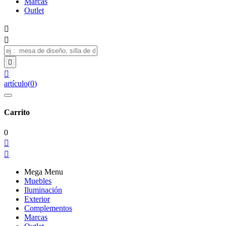
Marcas
Outlet




artículo
(
0
)
Carrito
0


Mega Menu
Muebles
Iluminación
Exterior
Complementos
Marcas