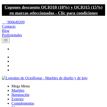
Cupones descuento OCIO10 (10%) y OCIO15 (15%)
en marcas seleccionadas - Clic para condiciones
call
900649209
Contacto
Blog
Profesionales


Mega Menu
Muebles
Iluminación
Exterior
Complementos