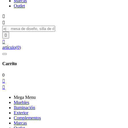
Marcas
Outlet




artículo
(
0
)
Carrito
0


Mega Menu
Muebles
Iluminación
Exterior
Complementos
Marcas