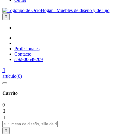
Outlet

Profesionales
Contacto
call
900649209

artículo
(
0
)
Carrito
0


