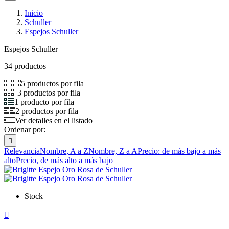
Inicio
Schuller
Espejos Schuller
Espejos Schuller
34 productos
5 productos por fila
3 productos por fila
1 producto por fila
2 productos por fila
Ver detalles en el listado
Ordenar por:

Relevancia
Nombre, A a Z
Nombre, Z a A
Precio: de más bajo a más
alto
Precio, de más alto a más bajo
Stock
