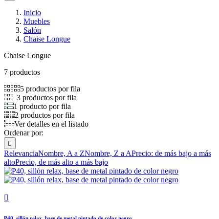
Inicio
Muebles
Salón
Chaise Longue
Chaise Longue
7 productos
5 productos por fila
3 productos por fila
1 producto por fila
2 productos por fila
Ver detalles en el listado
Ordenar por:

Relevancia
Nombre, A a Z
Nombre, Z a A
Precio: de más bajo a más
alto
Precio, de más alto a más bajo

P40, sillón relax, base de metal pintado de color negro