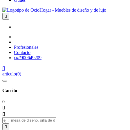
Outlet

Profesionales
Contacto
call
900649209

artículo
(
0
)
Carrito
0


