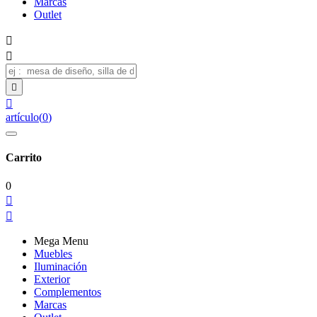
Marcas
Outlet




artículo
(
0
)
Carrito
0


Mega Menu
Muebles
Iluminación
Exterior
Complementos
Marcas