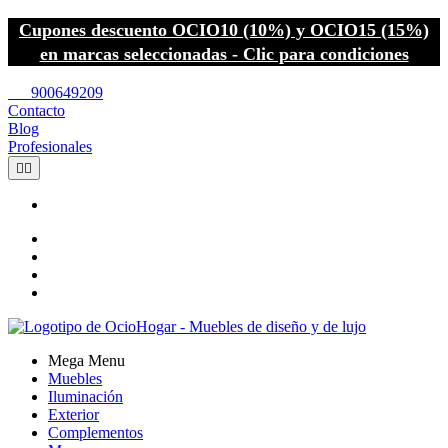
Cupones descuento OCIO10 (10%) y OCIO15 (15%)
en marcas seleccionadas - Clic para condiciones
call
900649209
Contacto
Blog
Profesionales


Mega Menu
Muebles
Iluminación
Exterior
Complementos