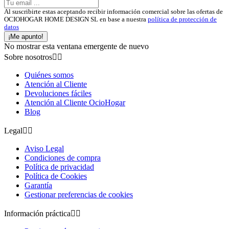
Al suscribirte estas aceptando recibir información comercial sobre las ofertas de
OCIOHOGAR HOME DESIGN SL en base a nuestra
política de protección de
datos
¡Me apunto!
No mostrar esta ventana emergente de nuevo
Sobre nosotros


Quiénes somos
Atención al Cliente
Devoluciones fáciles
Atención al Cliente OcioHogar
Blog
Legal


Aviso Legal
Condiciones de compra
Política de privacidad
Política de Cookies
Garantía
Gestionar preferencias de cookies
Información práctica

