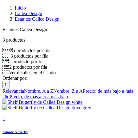
Inicio
Callea Design
Estantes Callea Design
Estantes Callea Design
3 productos
5 productos por fila
3 productos por fila
1 producto por fila
2 productos por fila
Ver detalles en el listado
Ordenar por:

Relevancia
Nombre, A a Z
Nombre, Z a A
Precio: de más bajo a más
alto
Precio, de más alto a más bajo

Estante Butterfly