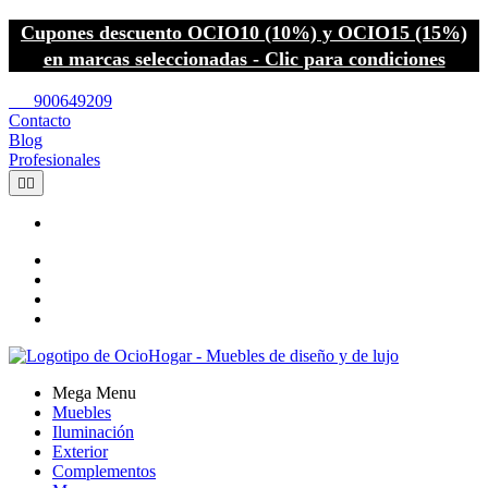
Cupones descuento OCIO10 (10%) y OCIO15 (15%)
en marcas seleccionadas - Clic para condiciones
call
900649209
Contacto
Blog
Profesionales


Mega Menu
Muebles
Iluminación
Exterior
Complementos