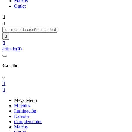
Marcas
Outlet




artículo
(
0
)
Carrito
0


Mega Menu
Muebles
Iluminación
Exterior
Complementos
Marcas