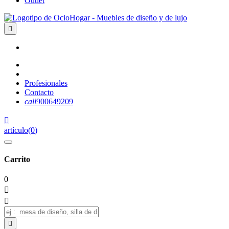
Outlet

Profesionales
Contacto
call
900649209

artículo
(
0
)
Carrito
0


