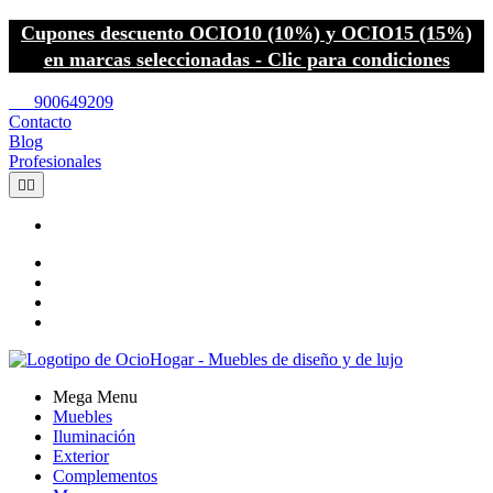
Cupones descuento OCIO10 (10%) y OCIO15 (15%)
en marcas seleccionadas - Clic para condiciones
call
900649209
Contacto
Blog
Profesionales


Mega Menu
Muebles
Iluminación
Exterior
Complementos