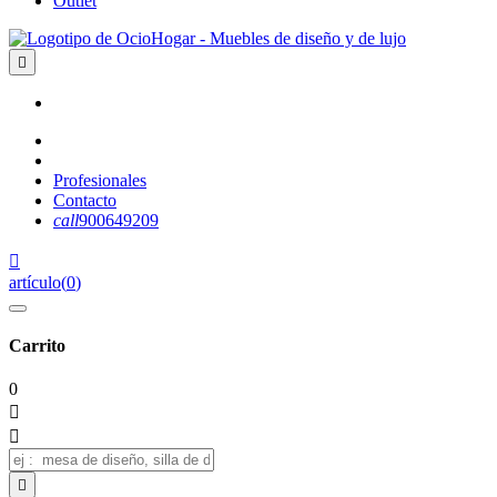
Outlet

Profesionales
Contacto
call
900649209

artículo
(
0
)
Carrito
0


