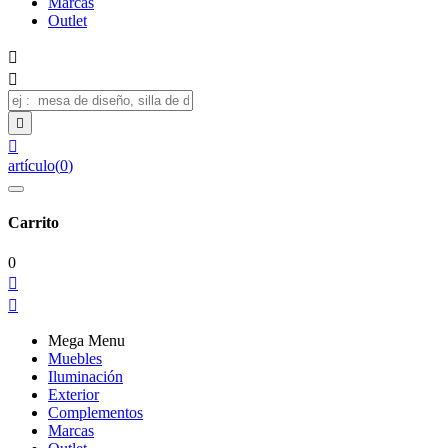
Marcas
Outlet




artículo
(
0
)
Carrito
0


Mega Menu
Muebles
Iluminación
Exterior
Complementos
Marcas