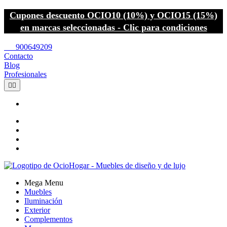
Cupones descuento OCIO10 (10%) y OCIO15 (15%)
en marcas seleccionadas - Clic para condiciones
call
900649209
Contacto
Blog
Profesionales


Mega Menu
Muebles
Iluminación
Exterior
Complementos