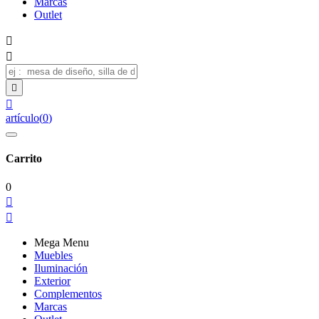
Marcas
Outlet




artículo
(
0
)
Carrito
0


Mega Menu
Muebles
Iluminación
Exterior
Complementos
Marcas