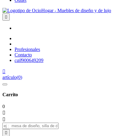
Outlet

Profesionales
Contacto
call
900649209

artículo
(
0
)
Carrito
0


