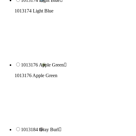
1013174 Light Blue

1013174 Light Blue
1013176 Apple Green

1013176 Apple Green
1013184 Gray Burl
