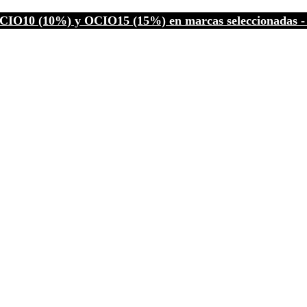
CIO10 (10%) y OCIO15 (15%) en marcas seleccionadas - C