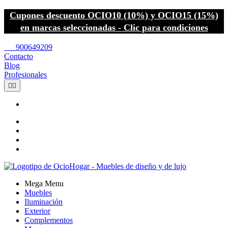
Cupones descuento OCIO10 (10%) y OCIO15 (15%)
en marcas seleccionadas - Clic para condiciones
call
900649209
Contacto
Blog
Profesionales


Mega Menu
Muebles
Iluminación
Exterior
Complementos