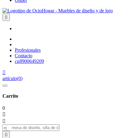
Outlet

Profesionales
Contacto
call
900649209

artículo
(
0
)
Carrito
0


