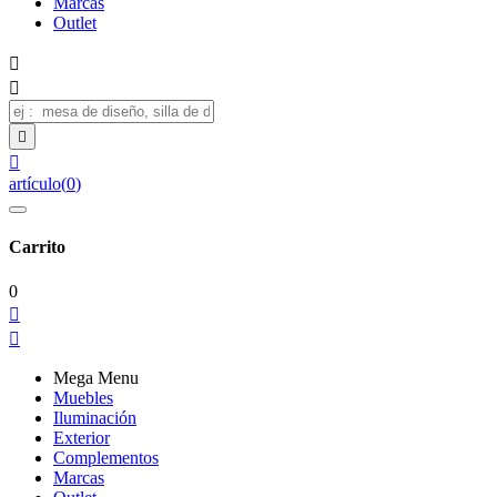
Marcas
Outlet




artículo
(
0
)
Carrito
0


Mega Menu
Muebles
Iluminación
Exterior
Complementos
Marcas