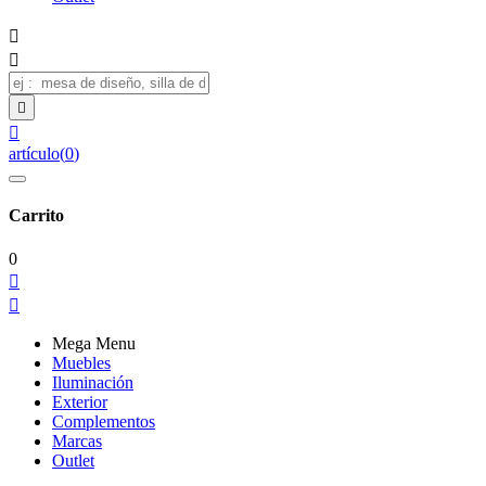




artículo
(
0
)
Carrito
0


Mega Menu
Muebles
Iluminación
Exterior
Complementos
Marcas
Outlet