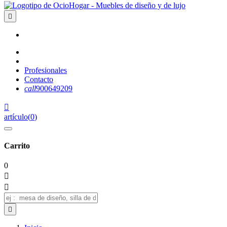

Profesionales
Contacto
call
900649209

artículo
(
0
)
Carrito
0


