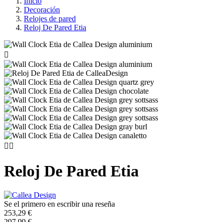
Inicio
Decoración
Relojes de pared
Reloj De Pared Etia



Reloj De Pared Etia
Se el primero en escribir una reseña
253,29 €
297,99 €