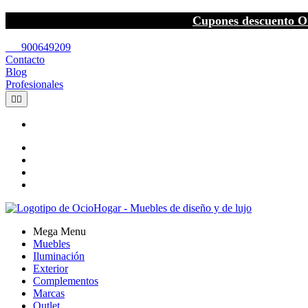
Cupones descuento O
call
900649209
Contacto
Blog
Profesionales


Mega Menu
Muebles
Iluminación
Exterior
Complementos
Marcas
Outlet