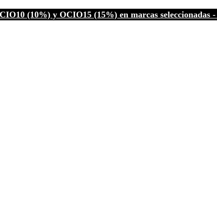
CIO10 (10%) y OCIO15 (15%) en marcas seleccionadas - C