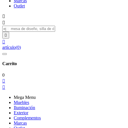
Marcas
Outlet




artículo
(
0
)
Carrito
0


Mega Menu
Muebles
Iluminación
Exterior
Complementos
Marcas