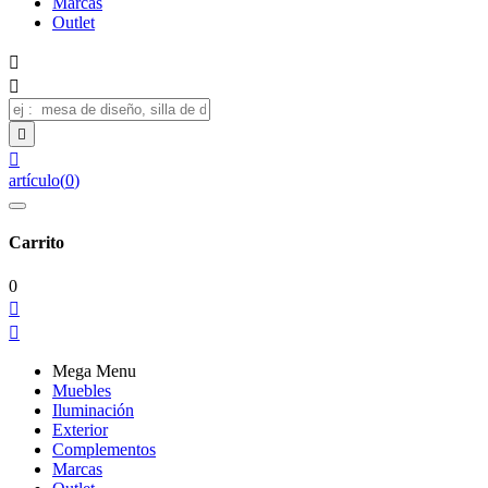
Marcas
Outlet




artículo
(
0
)
Carrito
0


Mega Menu
Muebles
Iluminación
Exterior
Complementos
Marcas