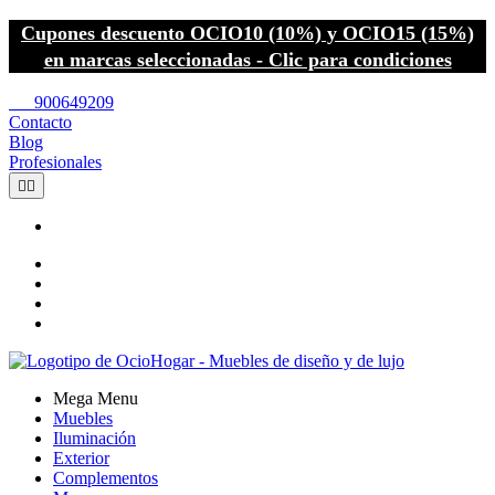
Cupones descuento OCIO10 (10%) y OCIO15 (15%)
en marcas seleccionadas - Clic para condiciones
call
900649209
Contacto
Blog
Profesionales


Mega Menu
Muebles
Iluminación
Exterior
Complementos