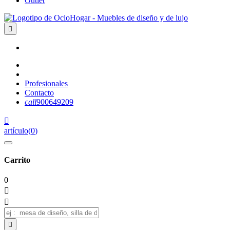
Outlet

Profesionales
Contacto
call
900649209

artículo
(
0
)
Carrito
0


