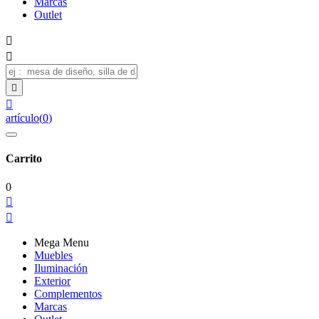
Marcas
Outlet




artículo
(
0
)
Carrito
0


Mega Menu
Muebles
Iluminación
Exterior
Complementos
Marcas