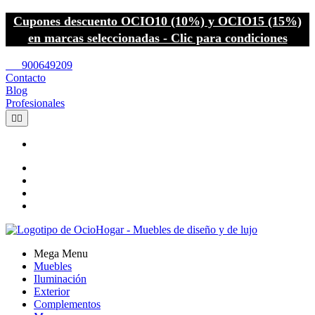
Cupones descuento OCIO10 (10%) y OCIO15 (15%)
en marcas seleccionadas - Clic para condiciones
call
900649209
Contacto
Blog
Profesionales


Mega Menu
Muebles
Iluminación
Exterior
Complementos