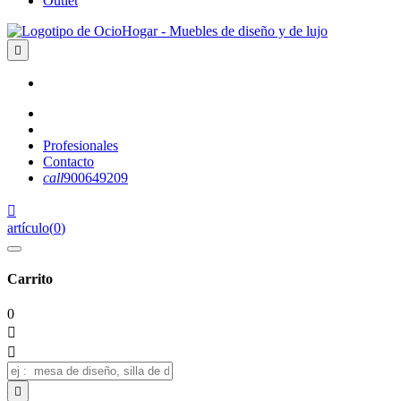
Outlet

Profesionales
Contacto
call
900649209

artículo
(
0
)
Carrito
0


