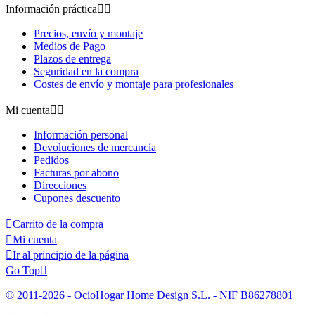
Información práctica


Precios, envío y montaje
Medios de Pago
Plazos de entrega
Seguridad en la compra
Costes de envío y montaje para profesionales
Mi cuenta


Información personal
Devoluciones de mercancía
Pedidos
Facturas por abono
Direcciones
Cupones descuento

Carrito de la compra

Mi cuenta

Ir al principio de la página
Go Top

© 2011-2026 - OcioHogar Home Design S.L. - NIF B86278801