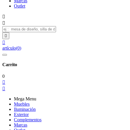
Marcas
Outlet




artículo
(
0
)
Carrito
0


Mega Menu
Muebles
Iluminación
Exterior
Complementos
Marcas