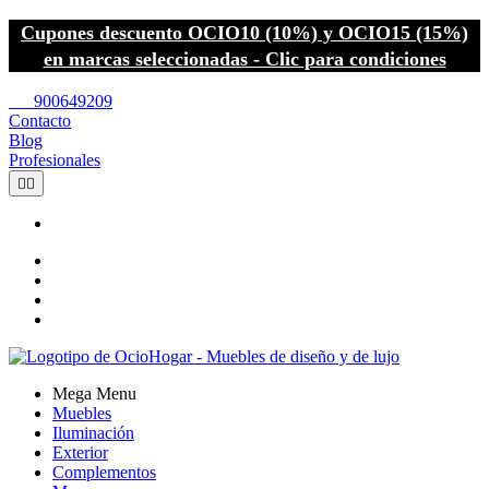
Cupones descuento OCIO10 (10%) y OCIO15 (15%)
en marcas seleccionadas - Clic para condiciones
call
900649209
Contacto
Blog
Profesionales


Mega Menu
Muebles
Iluminación
Exterior
Complementos