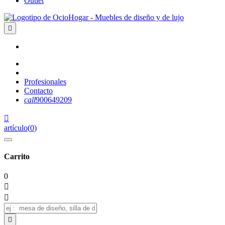
Outlet

Profesionales
Contacto
call
900649209

artículo
(
0
)
Carrito
0


