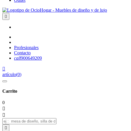
Outlet

Profesionales
Contacto
call
900649209

artículo
(
0
)
Carrito
0


