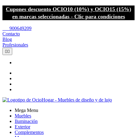
Cupones descuento OCIO10 (10%) y OCIO15 (15%)
en marcas seleccionadas - Clic para condiciones
call
900649209
Contacto
Blog
Profesionales


Mega Menu
Muebles
Iluminación
Exterior
Complementos