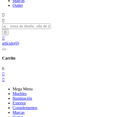
Marcas
Outlet




artículo
(
0
)
Carrito
0


Mega Menu
Muebles
Iluminación
Exterior
Complementos
Marcas