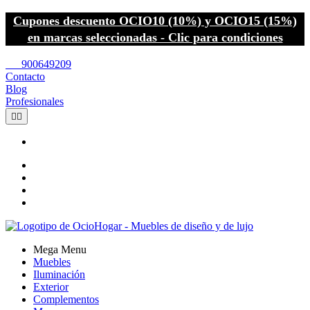
Cupones descuento OCIO10 (10%) y OCIO15 (15%)
en marcas seleccionadas - Clic para condiciones
call
900649209
Contacto
Blog
Profesionales


Mega Menu
Muebles
Iluminación
Exterior
Complementos