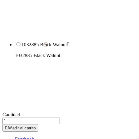
1032885 Black Walnut

1032885 Black Walnut
Cantidad :

Añadir al carrito