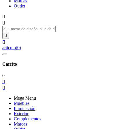
Marcas
Outlet




artículo
(
0
)
Carrito
0


Mega Menu
Muebles
Iluminación
Exterior
Complementos
Marcas