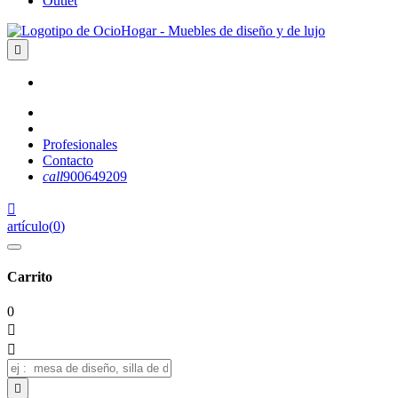
Outlet

Profesionales
Contacto
call
900649209

artículo
(
0
)
Carrito
0


