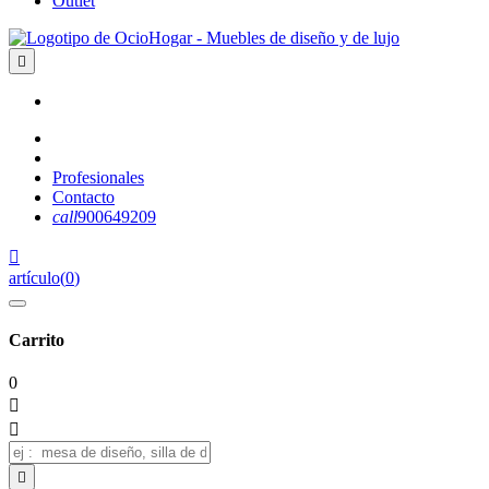
Outlet

Profesionales
Contacto
call
900649209

artículo
(
0
)
Carrito
0


