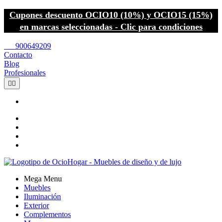
Cupones descuento OCIO10 (10%) y OCIO15 (15%)
en marcas seleccionadas - Clic para condiciones
call
900649209
Contacto
Blog
Profesionales


Mega Menu
Muebles
Iluminación
Exterior
Complementos