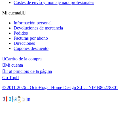
Costes de envío y montaje para profesionales
Mi cuenta


Información personal
Devoluciones de mercancía
Pedidos
Facturas por abono
Direcciones
Cupones descuento

Carrito de la compra

Mi cuenta

Ir al principio de la página
Go Top

© 2011-2026 - OcioHogar Home Design S.L. - NIF B86278801