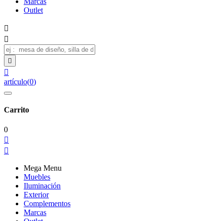
Marcas
Outlet




artículo
(
0
)
Carrito
0


Mega Menu
Muebles
Iluminación
Exterior
Complementos
Marcas