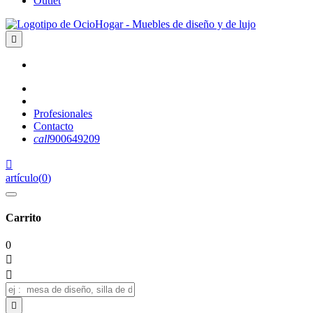
Outlet

Profesionales
Contacto
call
900649209

artículo
(
0
)
Carrito
0


