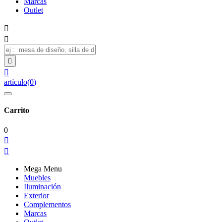
Marcas
Outlet




artículo
(
0
)
Carrito
0


Mega Menu
Muebles
Iluminación
Exterior
Complementos
Marcas