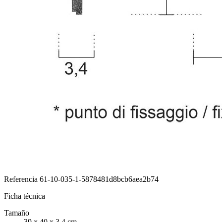
Referencia
61-10-035-1-5878481d8bcb6aea2b74
Ficha técnica
Tamaño
39 x 40 x 3,4 cm