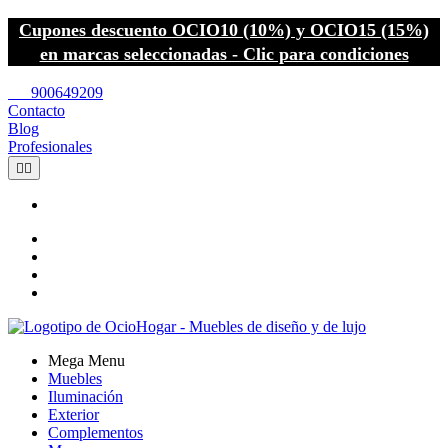
Cupones descuento OCIO10 (10%) y OCIO15 (15%)
en marcas seleccionadas - Clic para condiciones
call
900649209
Contacto
Blog
Profesionales


Mega Menu
Muebles
Iluminación
Exterior
Complementos