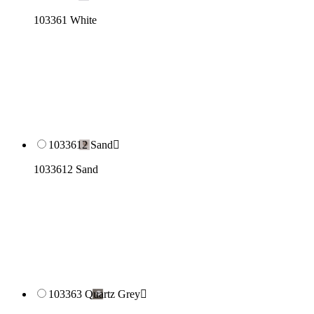
103361 White
1033612 Sand

1033612 Sand
103363 Quartz Grey
