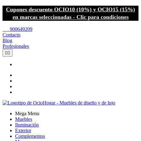
Cupones descuento OCIO10 (10%) y OCIO15 (15%)
en marcas seleccionadas - Clic para condiciones
call
900649209
Contacto
Blog
Profesionales


Mega Menu
Muebles
Iluminación
Exterior
Complementos