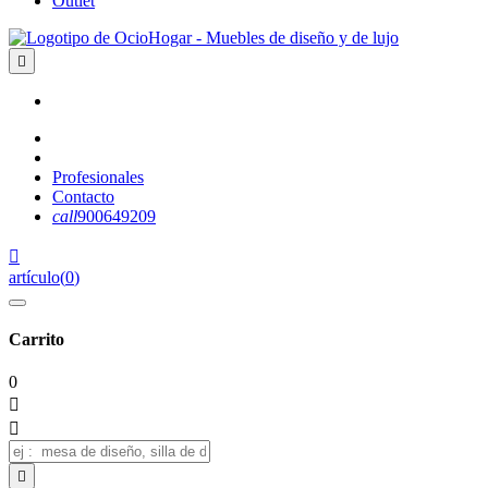
Outlet

Profesionales
Contacto
call
900649209

artículo
(
0
)
Carrito
0


