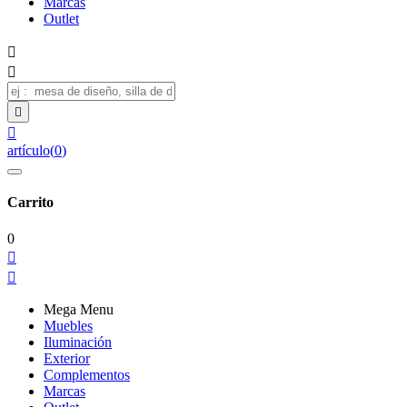
Marcas
Outlet




artículo
(
0
)
Carrito
0


Mega Menu
Muebles
Iluminación
Exterior
Complementos
Marcas