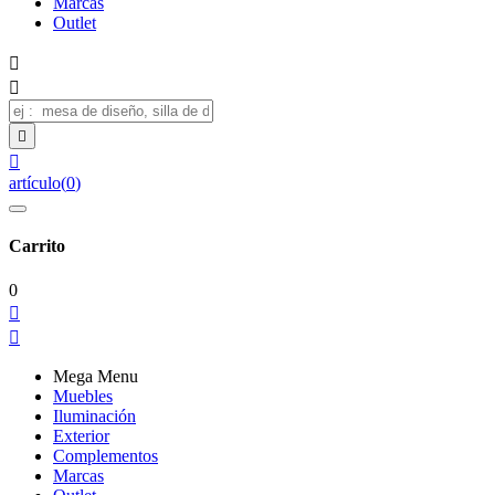
Marcas
Outlet




artículo
(
0
)
Carrito
0


Mega Menu
Muebles
Iluminación
Exterior
Complementos
Marcas