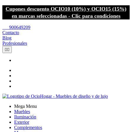
Cupones descuento OCIO10 (10%) y OCIO15 (15%)
en marcas seleccionadas - Clic para condiciones
call
900649209
Contacto
Blog
Profesionales


Mega Menu
Muebles
Iluminación
Exterior
Complementos