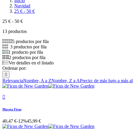
Inicio
Navidad
25 € - 50 €
25 € - 50 €
13 productos
5 productos por fila
3 productos por fila
1 producto por fila
2 productos por fila
Ver detalles en el listado
Ordenar por:

Relevancia
Nombre, A a Z
Nombre, Z a A
Precio: de más bajo a más al

Maceta Ficus
40,47 €
-12%
45,99 €