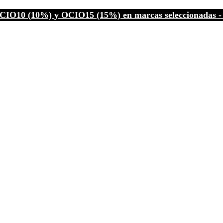
CIO10 (10%) y OCIO15 (15%) en marcas seleccionadas - C