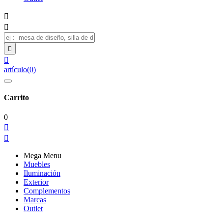




artículo
(
0
)
Carrito
0


Mega Menu
Muebles
Iluminación
Exterior
Complementos
Marcas
Outlet