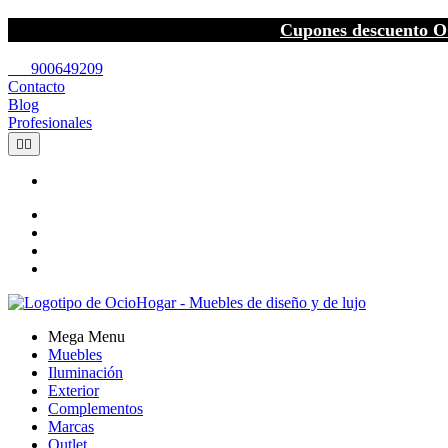
Cupones descuento O
call
900649209
Contacto
Blog
Profesionales


Mega Menu
Muebles
Iluminación
Exterior
Complementos
Marcas
Outlet